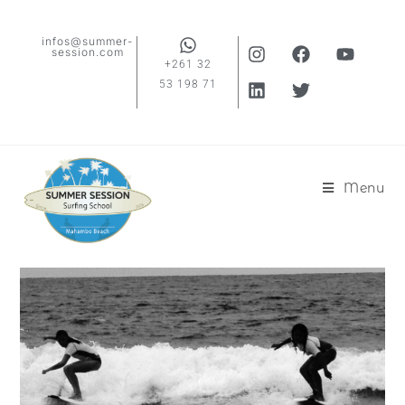
infos@summer-
session.com
+261 32
53 198 71
Menu