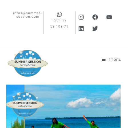
infos@summer-
session.com
+261 32
53 198 71
Menu