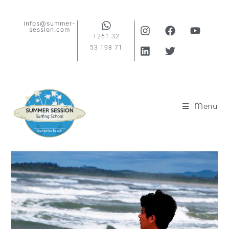
infos@summer-
session.com
+261 32
53 198 71
Menu