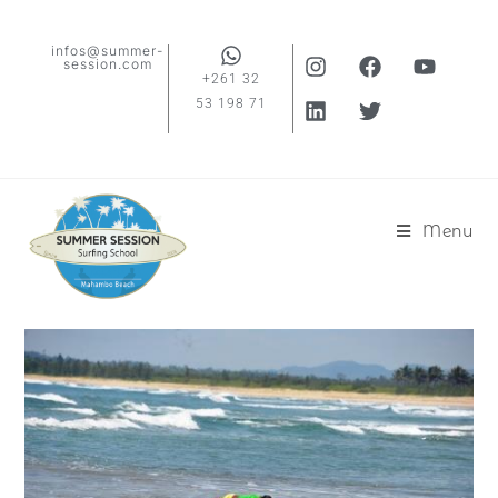
infos@summer-
session.com
+261 32
53 198 71
Menu