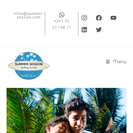
infos@summer-
session.com
+261 32
53 198 71
Menu